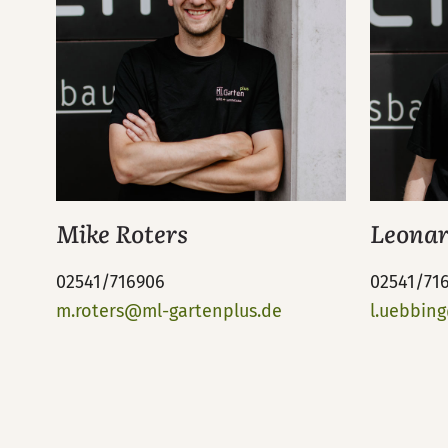
Mike Roters
Leonar
02541/716906
02541/71
m.roters@ml-gartenplus.de
l.uebbin